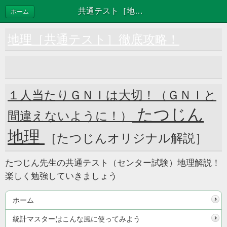
共通テスト［地理総合、探究／地理総合］問題・解答PDF
ホーム
地理［共通テスト］徹底攻略！
１人当たりＧＮＩは大切！（ＧＮＩと
たつじん
間違えないように！）
地理
［たつじんオリジナル解説］
たつじん先生の共通テスト（センター試験）地理解説！
楽しく勉強していきましょう
ホーム
統計マスターはこんな風に使ってみよう